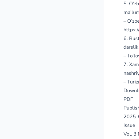
5. O‘z
ma’lum
– O‘zbe
https:
6. Rust
darslik
– To‘lo
7. Xami
nashriy
– Turiz
Downl
PDF
Publis
2025-
Issue
Vol. 