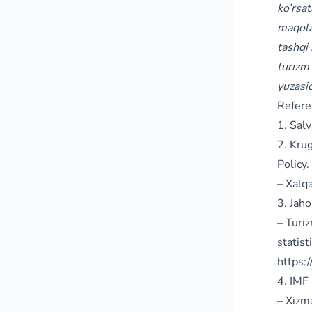
ko’rsat
maqola
tashqi 
turizm 
yuzasid
Refere
1. Sal
2. Kru
Policy
– Xalqa
3. Jah
– Turiz
statist
https:
4. IMF
– Xizma