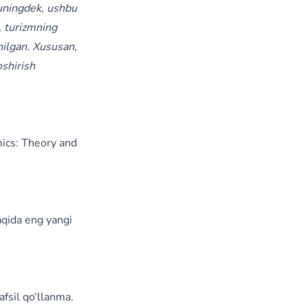
huningdek, ushbu
, turizmning
nilgan. Xususan,
oshirish
mics: Theory and
haqida eng yangi
afsil qo‘llanma.