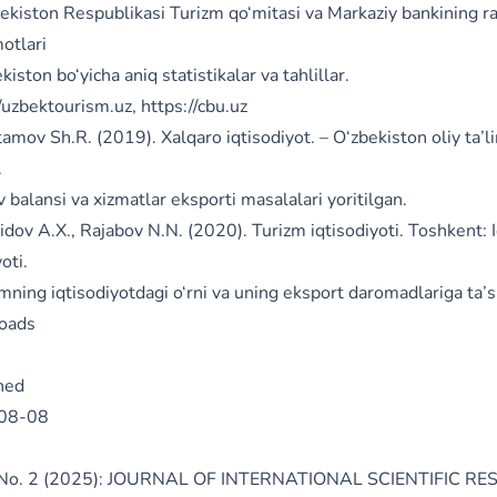
bekiston Respublikasi Turizm qo‘mitasi va Markaziy bankining r
otlari
kiston bo‘yicha aniq statistikalar va tahlillar.
//uzbektourism.uz
,
https://cbu.uz
amov Sh.R. (2019). Xalqaro iqtisodiyot. – O‘zbekiston oliy ta’l
.
v balansi va xizmatlar eksporti masalalari yoritilgan.
dov A.X., Rajabov N.N. (2020). Turizm iqtisodiyoti. Toshkent: I
oti.
mning iqtisodiyotdagi o‘rni va uning eksport daromadlariga ta’si
oads
hed
08-08
3 No. 2 (2025): JOURNAL OF INTERNATIONAL SCIENTIFIC R