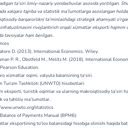
adigan ta’siri ilmiy-nazariy yondashuvlar asosida yoritilgan. S
da xalqaro tajriba va statistik ma’lumotlarga asoslangan holda
iqtisodiy barqarorlikni ta’minlashdagi strategik ahamiyati o’rga
infratuzilmasini rivojlantirish orqali xizmatlar eksporti hajmini 
a tavsiyalar ham berilgan..
nces
vatore D. (2013). International Economics. Wiley.
gman P. R., Obstfeld M., Melitz M. (2018). International Econo
. Pearson Education.
ro xizmatlar oqimi, valyuta balansining ta’siri.
on Turizm Tashkiloti (UNWTO) hisobotlari:
m eksporti, turistik oqimlar va ularning makroiqtisodiy ta’siri 
ik va tahliliy ma’lumotlar.
//www.unwto.org/statistics
 Balance of Payments Manual (BPM6):
tlar eksportining to‘lov balansidagi hisobga olinishi haqida bat