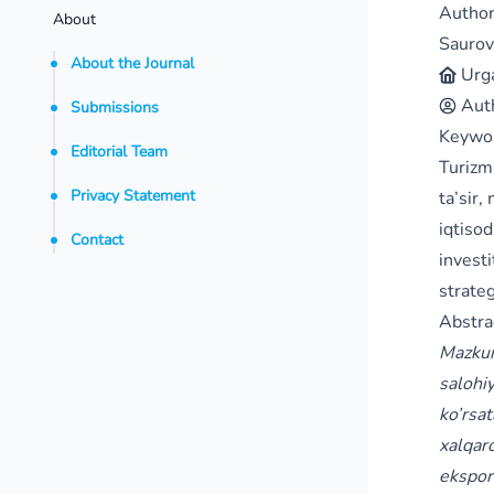
Autho
About
Saurov
About the Journal
Urga
Aut
Submissions
Keywo
Editorial Team
Turizm,
Privacy Statement
ta’sir,
iqtisod
Contact
investi
strategi
Abstra
Mazkur
salohiy
ko’rsat
xalqaro
eksport