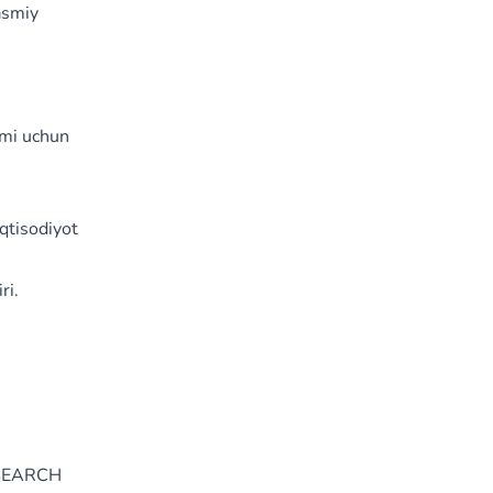
asmiy
imi uchun
qtisodiyot
ri.
ESEARCH