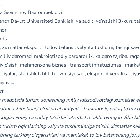
rs
a Sevinchoy Baxrombek qizi
nch Davlat Universiteti Bank ishi va auditi yo’nalishi 3-kurs ta
hor
rds:
 xizmatlar eksporti, to‘lov balansi, valyuta tushumi, tashqi savd
 milliy daromad, makroiqtisodiy barqarorlik, xalqaro tajriba, raq
iy o‘sish, mehmonxona biznesi, transport infratuzilmasi, marke
tsiyalar, statistik tahlil, turizm siyosati, eksport diversifikatsiya
yasi....
ct
 maqolada turizm sohasining milliy iqtisodiyotdagi xizmatlar e
atini oshirishdagi o’rni va ahamiyati, shuningdek, uning to’lov 
adigan ijobiy va salbiy ta’sirlari atroflicha tahlil qilingan. Shu bi
 turizm oqimlarining valyuta tushumlariga ta’siri, xizmatlar sek
ining tarkibiy o’zgarishlari va mamlakat to’lov balansining jori