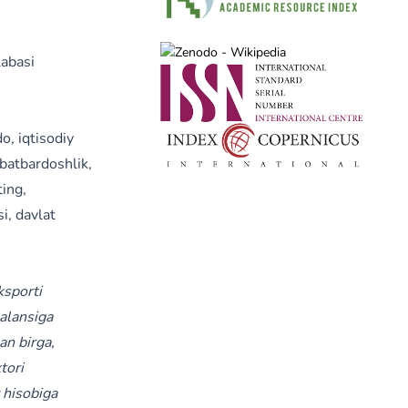
labasi
o, iqtisodiy
obatbardoshlik,
ting,
si, davlat
ksporti
balansiga
lan birga,
tori
y hisobiga