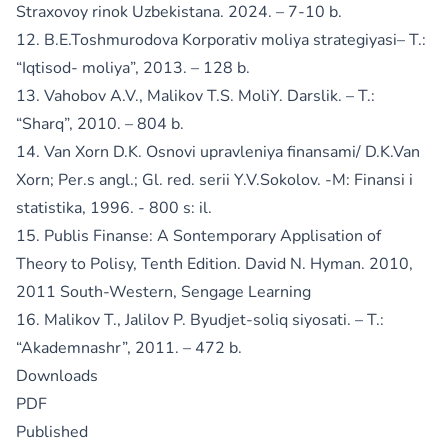
Straxovoy rinok Uzbekistana. 2024. – 7-10 b.
12. B.E.Toshmurodova Korporativ moliya strategiyasi– T.:
“Iqtisod- moliya”, 2013. – 128 b.
13. Vahobov A.V., Malikov T.S. MoliY. Darslik. – T.:
“Sharq”, 2010. – 804 b.
14. Van Xorn D.K. Osnovi upravleniya finansami/ D.K.Van
Xorn; Per.s angl.; Gl. red. serii Y.V.Sokolov. -M: Finansi i
statistika, 1996. - 800 s: il.
15. Publis Finanse: A Sontemporary Applisation of
Theory to Polisy, Tenth Edition. David N. Hyman. 2010,
2011 South-Western, Sengage Learning
16. Malikov T., Jalilov P. Byudjet-soliq siyosati. – T.:
“Akademnashr”, 2011. – 472 b.
Downloads
PDF
Published