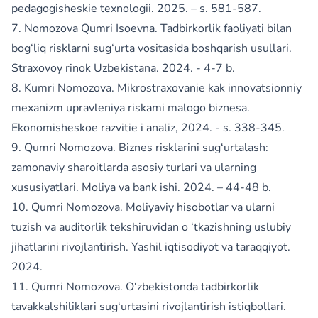
pedagogisheskie texnologii. 2025. – s. 581-587.
7. Nomozova Qumri Isoevna. Tadbirkorlik faoliyati bilan
bog‘liq risklarni sug‘urta vositasida boshqarish usullari.
Straxovoy rinok Uzbekistana. 2024. - 4-7 b.
8. Kumri Nomozova. Mikrostraxovanie kak innovatsionniy
mexanizm upravleniya riskami malogo biznesa.
Ekonomisheskoe razvitie i analiz, 2024. - s. 338-345.
9. Qumri Nomozova. Biznes risklarini sug‘urtalash:
zamonaviy sharoitlarda asosiy turlari va ularning
xususiyatlari. Moliya va bank ishi. 2024. – 44-48 b.
10. Qumri Nomozova. Moliyaviy hisobotlar va ularni
tuzish va auditorlik tekshiruvidan o ‘tkazishning uslubiy
jihatlarini rivojlantirish. Yashil iqtisodiyot va taraqqiyot.
2024.
11. Qumri Nomozova. O‘zbekistonda tadbirkorlik
tavakkalshiliklari sug‘urtasini rivojlantirish istiqbollari.