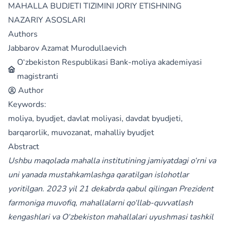
MAHALLA BUDJETI TIZIMINI JORIY ETISHNING
NAZARIY ASOSLARI
Authors
Jabbarov Azamat Murodullaevich
O‘zbekiston Respublikasi Bank-moliya akademiyasi
magistranti
Author
Keywords:
moliya, byudjet, davlat moliyasi, davdat byudjeti,
barqarorlik, muvozanat, mahalliy byudjet
Abstract
Ushbu maqolada mahalla institutining jamiyatdagi о‘rni va
uni yanada mustahkamlashga qaratilgan islohotlar
yoritilgan. 2023 yil 21 dekabrda qabul qilingan Prezident
farmoniga muvofiq, mahallalarni qо‘llab-quvvatlash
kengashlari va О‘zbekiston mahallalari uyushmasi tashkil