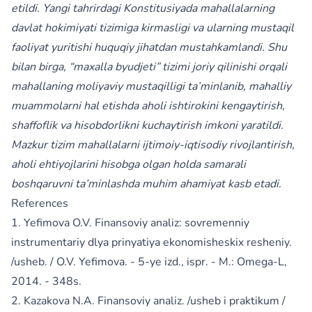
etildi. Yangi tahrirdagi Konstitusiyada mahallalarning
davlat hokimiyati tizimiga kirmasligi va ularning mustaqil
faoliyat yuritishi huquqiy jihatdan mustahkamlandi. Shu
bilan birga, “maxalla byudjeti” tizimi joriy qilinishi orqali
mahallaning moliyaviy mustaqilligi ta’minlanib, mahalliy
muammolarni hal etishda aholi ishtirokini kengaytirish,
shaffoflik va hisobdorlikni kuchaytirish imkoni yaratildi.
Mazkur tizim mahallalarni ijtimoiy-iqtisodiy rivojlantirish,
aholi ehtiyojlarini hisobga olgan holda samarali
boshqaruvni ta’minlashda muhim ahamiyat kasb etadi.
References
1. Yefimova O.V. Finansoviy analiz: sovremenniy
instrumentariy dlya prinyatiya ekonomisheskix resheniy.
/usheb. / O.V. Yefimova. - 5-ye izd., ispr. - M.: Omega-L,
2014. - 348s.
2. Kazakova N.A. Finansoviy analiz. /usheb i praktikum /