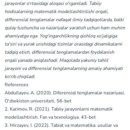
jarayonlar o‘rtasidagi aloqasi o‘rganiladi. Tabiiy
hodisalarning matematik modellashtirilishi orqali,
differensial tenglamalar nafaqat ilmiy tadqiqotlarda, balki
qulay tushuncha va nazariyalar yaratish uchun ham muhim
ahamiyatga ega. Yog‘ingarchilikning qishloq xo‘jaligiga
ta'siri va yurak urishidagi tizimlar orasidagi dinamikalarni
tadqiq etish, differensial tenglamalardan foydalanish
orqali yanada aniqlashadi. Maqolada yakuniy tahlil
jarayoni va differensial tenglamalarning amaliy ahamiyati
ko‘rib chiqiladi.
References
Abdullayev, A. (2020). Diferensial tenglamalar nazariyasi.
O'zbekiston universiteti. 56-bet
2. Karimov, R. (2021). Tabiiy jarayonlarni matematik
modellashtirish. Fan va texnologiya. 43-bet
3. Mirzayev, I. (2022). Tabiat va matematika: usullar va