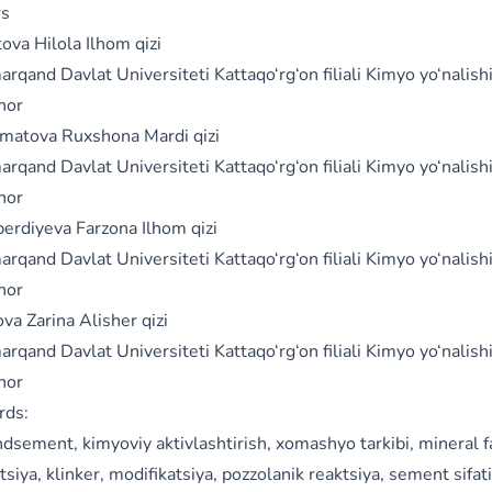
rs
ova Hilola Ilhom qizi
rqand Davlat Universiteti Kattaqo‘rg‘on filiali Kimyo yo‘nalishi
hor
atova Ruxshona Mardi qizi
rqand Davlat Universiteti Kattaqo‘rg‘on filiali Kimyo yo‘nalishi
hor
erdiyeva Farzona Ilhom qizi
rqand Davlat Universiteti Kattaqo‘rg‘on filiali Kimyo yo‘nalishi
hor
va Zarina Alisher qizi
rqand Davlat Universiteti Kattaqo‘rg‘on filiali Kimyo yo‘nalishi
hor
rds:
dsement, kimyoviy aktivlashtirish, xomashyo tarkibi, mineral f
tsiya, klinker, modifikatsiya, pozzolanik reaktsiya, sement sifati