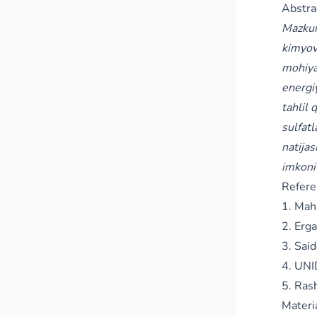
Abstra
Mazkur
kimyovi
mohiyat
energiy
tahlil 
sulfatl
natija
imkoni
Refere
1. Mah
2. Erga
3. Sai
4. UNI
5. Ras
Materi