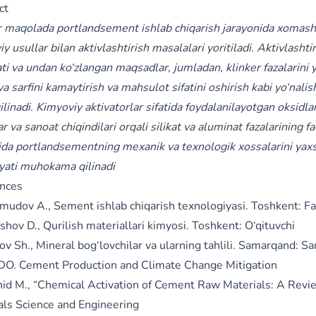
ct
 maqolada portlandsement ishlab chiqarish jarayonida xomashy
y usullar bilan aktivlashtirish masalalari yoritiladi. Aktivlashti
i va undan ko‘zlangan maqsadlar, jumladan, klinker fazalarini 
a sarfini kamaytirish va mahsulot sifatini oshirish kabi yo‘nalis
qilinadi. Kimyoviy aktivatorlar sifatida foydalanilayotgan oksidlar
ar va sanoat chiqindilari orqali silikat va aluminat fazalarining fao
sida portlandsementning mexanik va texnologik xossalarini yax
yati muhokama qilinadi
nces
mudov A., Sement ishlab chiqarish texnologiyasi. Toshkent: F
shov D., Qurilish materiallari kimyosi. Toshkent: O‘qituvchi
dov Sh., Mineral bog‘lovchilar va ularning tahlili. Samarqand: 
DO. Cement Production and Climate Change Mitigation
hid M., “Chemical Activation of Cement Raw Materials: A Revie
als Science and Engineering