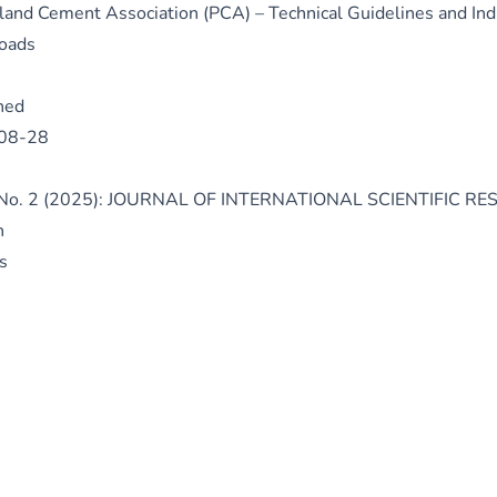
tland Cement Association (PCA) – Technical Guidelines and Ind
oads
hed
08-28
3 No. 2 (2025): JOURNAL OF INTERNATIONAL SCIENTIFIC R
n
s