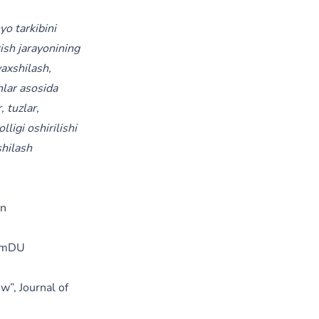
o tarkibini
rish jarayonining
yaxshilash,
hlar asosida
, tuzlar,
lligi oshirilishi
shilash
an
SamDU
w”, Journal of