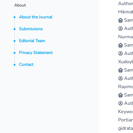
Autho
About
Hikmat
About the Journal
Sama
Aut
Submissions
Nurmam
Editorial Team
Sama
Privacy Statement
Aut
Xudoyb
Contact
Sama
Aut
Rayimo
Sama
Aut
Keywo
Portlan
gidrata