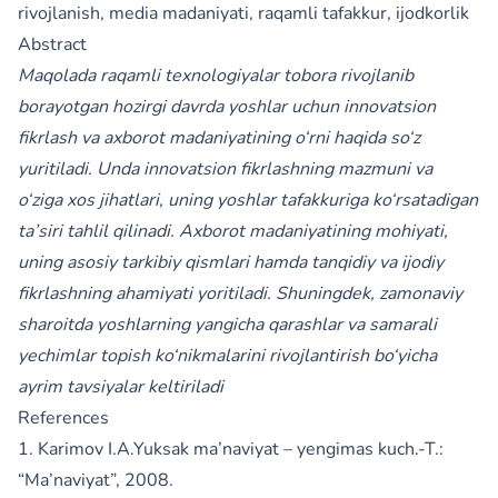
rivojlanish, media madaniyati, raqamli tafakkur, ijodkorlik
Abstract
Maqolada raqamli texnologiyalar tobora rivojlanib
borayotgan hozirgi davrda yoshlar uchun innovatsion
fikrlash va axborot madaniyatining o‘rni haqida so‘z
yuritiladi. Unda innovatsion fikrlashning mazmuni va
o‘ziga xos jihatlari, uning yoshlar tafakkuriga ko‘rsatadigan
ta’siri tahlil qilinadi. Axborot madaniyatining mohiyati,
uning asosiy tarkibiy qismlari hamda tanqidiy va ijodiy
fikrlashning ahamiyati yoritiladi. Shuningdek, zamonaviy
sharoitda yoshlarning yangicha qarashlar va samarali
yechimlar topish ko‘nikmalarini rivojlantirish bo‘yicha
ayrim tavsiyalar keltiriladi
References
1. Karimov I.A.Yuksak ma’naviyat – yengimas kuch.-T.:
“Ma’naviyat”, 2008.