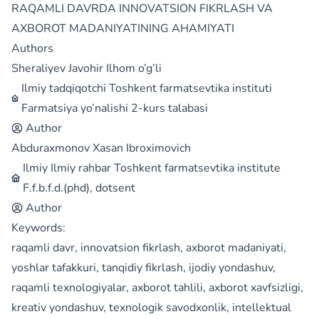
RAQAMLI DAVRDA INNOVATSION FIKRLASH VA
AXBOROT MADANIYATINING AHAMIYATI
Authors
Sheraliyev Javohir Ilhom o’g’li
Ilmiy tadqiqotchi Toshkent farmatsevtika instituti
Farmatsiya yo’nalishi 2-kurs talabasi
Author
Abduraxmonov Xasan Ibroximovich
Ilmiy Ilmiy rahbar Toshkent farmatsevtika institute
F.f.b.f.d.(phd), dotsent
Author
Keywords:
raqamli davr, innovatsion fikrlash, axborot madaniyati,
yoshlar tafakkuri, tanqidiy fikrlash, ijodiy yondashuv,
raqamli texnologiyalar, axborot tahlili, axborot xavfsizligi,
kreativ yondashuv, texnologik savodxonlik, intellektual