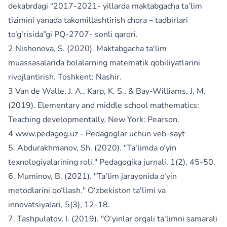
dekabrdagi “2017-2021- yillarda maktabgacha ta’lim
tizimini yanada takomillashtirish chora – tadbirlari
to’g’risida”gi PQ-2707- sonli qarori.
2 Nishonova, S. (2020). Maktabgacha ta'lim
muassasalarida bolalarning matematik qobiliyatlarini
rivojlantirish. Toshkent: Nashir.
3 Van de Walle, J. A., Karp, K. S., & Bay-Williams, J. M.
(2019). Elementary and middle school mathematics:
Teaching developmentally. New York: Pearson.
4 www.pedagog.uz - Pedagoglar uchun veb-sayt
5. Abdurakhmanov, Sh. (2020). "Ta'limda o‘yin
texnologiyalarining roli." Pedagogika jurnali, 1(2), 45-50.
6. Muminov, B. (2021). "Ta'lim jarayonida o‘yin
metodlarini qo‘llash." O‘zbekiston ta'limi va
innovatsiyalari, 5(3), 12-18.
7. Tashpulatov, I. (2019). "O‘yinlar orqali ta'limni samarali