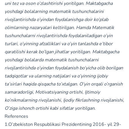
uni tez va oson o’zlashtirishi yoritilgan. Maktabgacha
yoshdagi bolalarning matematik tushunchalarini
rivojlantirishda o’yindan foydalanishga doir ko’plab
olimlarning nazaryalari keltirilgan. Hamda Matematik
tushunchalarni rivojlantirishda foydalaniladigan o’yin
turlari, o’yinning afzalliklari va o’yin tanlashda e’tibor
qaratilishi kerak bo’lgan jihatlar yoritilgan. Maktabgacha
yoshdagi bolalarda matematik tushunchalarni
rivojlantirishda o’yindan foydalanish bo’yicha olib borilgan
tadqiqotlar va ularning natijalari va o’yinning ijobiy
ta’sirlari haqida qisqacha to’xtalgan. O’yin orqali o’rganish
samaradorligi, Motivatsiyaning ortishi, Ijtimoiy
ko’nikmalarning rivojlanishi, Ijodiy fikrlashning rivojlanishi,
O’ziga ishonch ortishi kabi sifatlar yoritilgan.
References
1.O’zbekiston Respublikasi Prezidentining 2016- yil 29-