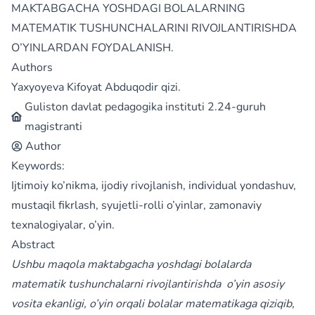
MAKTABGACHA YOSHDAGI BOLALARNING
MATEMATIK TUSHUNCHALARINI RIVOJLANTIRISHDA
O’YINLARDAN FOYDALANISH.
Authors
Yaxyoyeva Kifoyat Abduqodir qizi.
Guliston davlat pedagogika instituti 2.24-guruh
magistranti
Author
Keywords:
Ijtimoiy ko’nikma, ijodiy rivojlanish, individual yondashuv,
mustaqil fikrlash, syujetli-rolli o’yinlar, zamonaviy
texnalogiyalar, o’yin.
Abstract
Ushbu maqola maktabgacha yoshdagi bolalarda
matematik tushunchalarni rivojlantirishda o’yin asosiy
vosita ekanligi, o’yin orqali bolalar matematikaga qiziqib,